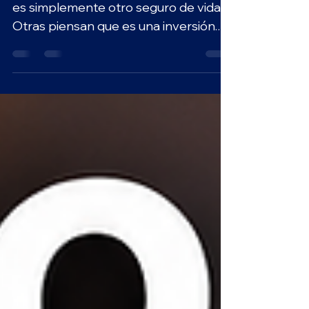
Muchas personas creen que una IUL
es simplemente otro seguro de vida.
Otras piensan que es una inversión.
La realidad es que es una herramienta
financiera mucho más completa de lo
que la mayoría imagina. Antes de
decidir si es adecuada para ti, vale la
pena entender cómo funciona
realmente. 📖 En este artículo
aprenderás: ✔ Qué es una IUL y cómo
funciona. ✔ En qué se diferencia de un
seguro de vida tradicional. ✔ Cuáles
son sus principales beneficios. ✔ Para
quién puede ser u